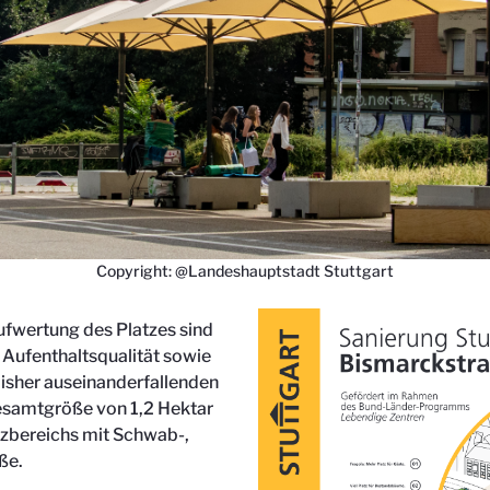
Copyright: @Landeshauptstadt Stuttgart
fwertung des Platzes sind
 Aufenthaltsqualität sowie
isher auseinanderfallenden
Gesamtgröße von 1,2 Hektar
tzbereichs mit Schwab-,
ße.