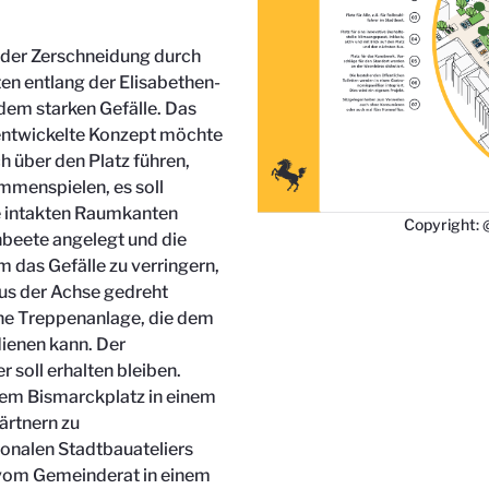
r der Zerschneidung durch
n entlang der Elisabethen-
dem starken Gefälle. Das
ntwickelte Konzept möchte
h über den Platz führen,
mmenspielen, es soll
e intakten Raumkanten
Copyright:
nbeete angelegt und die
 das Gefälle zu verringern,
aus der Achse gedreht
ine Treppenanlage, die dem
dienen kann. Der
 soll erhalten bleiben.
dem Bismarckplatz in einem
ärtnern zu
onalen Stadtbauateliers
 vom Gemeinderat in einem