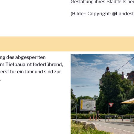
Gestaltung ihres Stadtteils be
(Bilder: Copyright: @Landes
ng des abgesperrten
om Tiefbauamt federführend,
st für ein Jahr und sind zur
.