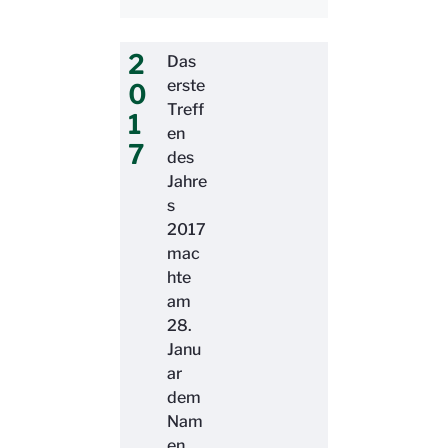
2
Das
erste
0
Treff
1
en
7
des
Jahre
s
2017
mac
hte
am
28.
Janu
ar
dem
Nam
en