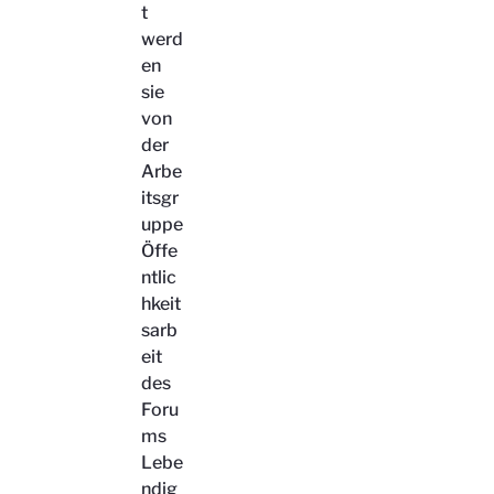
t
werd
en
sie
von
der
Arbe
itsgr
uppe
Öffe
ntlic
hkeit
sarb
eit
des
Foru
ms
Lebe
ndig