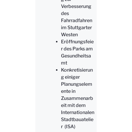
Verbesserung
des
Fahrradfahren
im Stuttgarter
Westen
Eröffnungsfeie
r des Parks am
Gesundheitsa
mt
Konkretisierun
g einiger
Planungselem
ente in
Zusammenarb
eit mit dem
Internationalen
Stadtbauatelie
r (ISA)