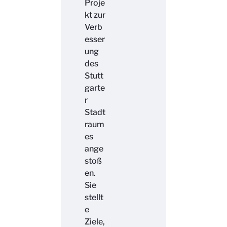
Proje
kt zur
Verb
esser
ung
des
Stutt
garte
r
Stadt
raum
es
ange
stoß
en.
Sie
stellt
e
Ziele,