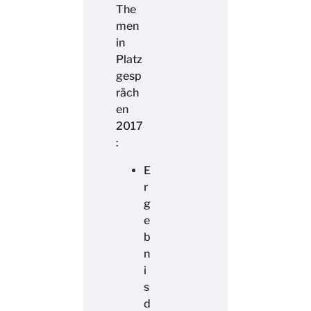
The
men
in
Platz
gesp
räch
en
2017
:
E
r
g
e
b
n
i
s
d