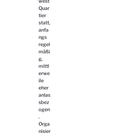
west
Quar
tier
statt,
anfa
ngs
regel
mäßi
g,
mittl
erwe
ile
eher
anlas
sbez
ogen
.
Orga
nisier