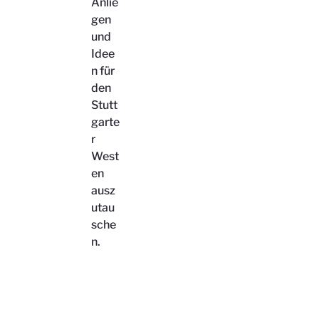
Anlie
gen
und
Idee
n für
den
Stutt
garte
r
West
en
ausz
utau
sche
n.