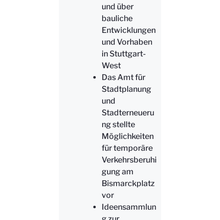
und über
bauliche
Entwicklungen
und Vorhaben
in Stuttgart-
West
Das Amt für
Stadtplanung
und
Stadterneueru
ng stellte
Möglichkeiten
für temporäre
Verkehrsberuhi
gung am
Bismarckplatz
vor
Ideensammlun
g zur