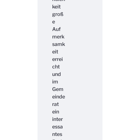
keit
groß
e
Auf
merk
samk
eit
errei
cht
und
im
Gem
einde
rat
ein
inter
essa
ntes