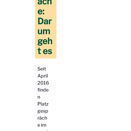
äch
e:
Dar
um
geh
t es
Seit
April
2016
finde
n
Platz
gesp
räch
e im