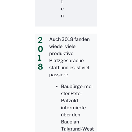
t
e
n
2
Auch 2018 fanden
wieder viele
0
produktive
1
Platzgespräche
8
statt und es ist viel
passiert:
Baubürgermei
ster Peter
Pätzold
informierte
über den
Bauplan
Talgrund-West