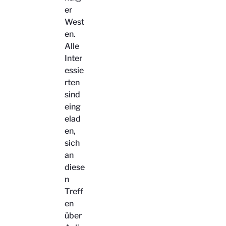
er
West
en.
Alle
Inter
essie
rten
sind
eing
elad
en,
sich
an
diese
n
Treff
en
über