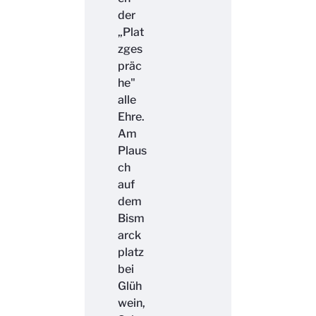
der
„Plat
zges
präc
he"
alle
Ehre.
Am
Plaus
ch
auf
dem
Bism
arck
platz
bei
Glüh
wein,