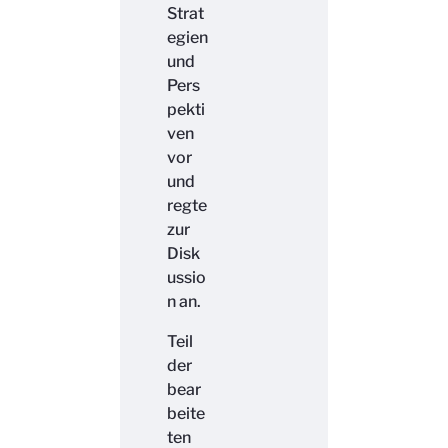
Strat
egien
und
Pers
pekti
ven
vor
und
regte
zur
Disk
ussio
n an.
Teil
der
bear
beite
ten