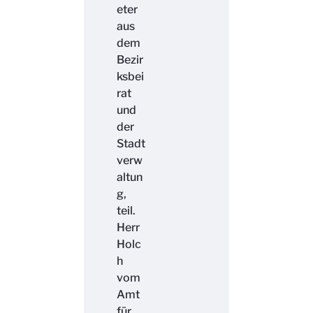
eter
aus
dem
Bezir
ksbei
rat
und
der
Stadt
verw
altun
g,
teil.
Herr
Holc
h
vom
Amt
für