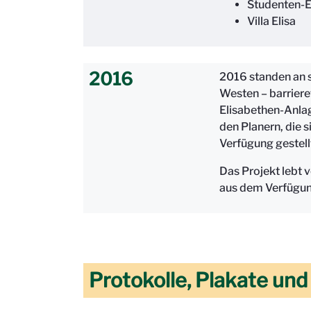
Studenten-E
Villa Elisa
2016
2016 standen an s
Westen – barriere
Elisabethen-Anla
den Planern, die 
Verfügung gestell
Das Projekt lebt 
aus dem Verfügun
Protokolle, Plakate un