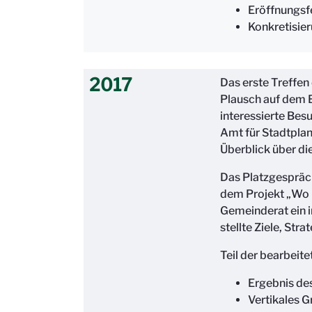
Eröffnungsf
Konkretisie
2017
Das erste Treffe
Plausch auf dem 
interessierte Bes
Amt für Stadtpla
Überblick über di
Das Platzgespräch
dem Projekt „Wo i
Gemeinderat ein i
stellte Ziele, Str
Teil der bearbeit
Ergebnis de
Vertikales G