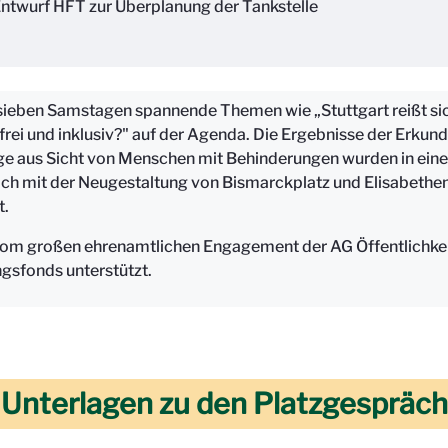
ntwurf HFT zur Überplanung der Tankstelle
ieben Samstagen spannende Themen wie „Stuttgart reißt sic
frei und inklusiv?" auf der Agenda. Die Ergebnisse der Erku
ge aus Sicht von Menschen mit Behinderungen wurden in eine
sich mit der Neugestaltung von Bismarckplatz und Elisabethe
t.
vom großen ehrenamtlichen Engagement der AG Öffentlichkeits
gsfonds unterstützt.
d Unterlagen zu den Platzgespräc