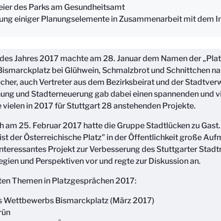
eier des Parks am Gesundheitsamt
rung einiger Planungselemente in Zusammenarbeit mit dem In
n des Jahres 2017 machte am 28. Januar dem Namen der „Plat
Bismarckplatz bei Glühwein, Schmalzbrot und Schnittchen n
ucher, auch Vertreter aus dem Bezirksbeirat und der Stadtverw
nung und Stadterneuerung gab dabei einen spannenden und 
e vielen in 2017 für Stuttgart 28 anstehenden Projekte.
 am 25. Februar 2017 hatte die Gruppe Stadtlücken zu Gast. 
st der Österreichische Platz" in der Öffentlichkeit große Au
nteressantes Projekt zur Verbesserung des Stuttgarter Stad
ategien und Perspektiven vor und regte zur Diskussion an.
eten Themen in Platzgesprächen 2017:
s Wettbewerbs Bismarckplatz (März 2017)
rün