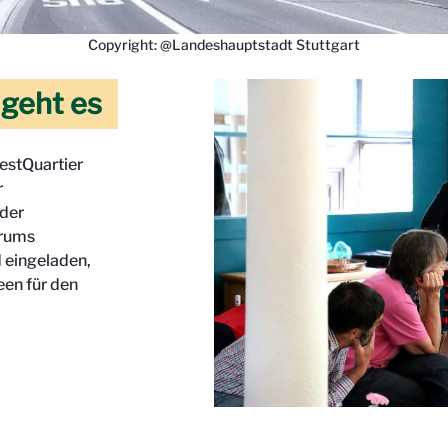
Copyright: @Landeshauptstadt Stuttgart
 geht es
estQuartier
r
 der
orums
d eingeladen,
een für den