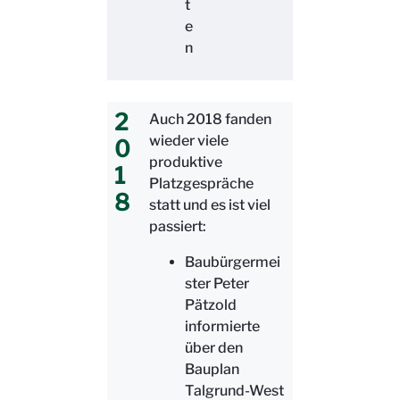
t
e
n
2
Auch 2018 fanden
wieder viele
0
produktive
1
Platzgespräche
8
statt und es ist viel
passiert:
Baubürgermei
ster Peter
Pätzold
informierte
über den
Bauplan
Talgrund-West