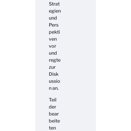
Strat
egien
und
Pers
pekti
ven
vor
und
regte
zur
Disk
ussio
n an.
Teil
der
bear
beite
ten