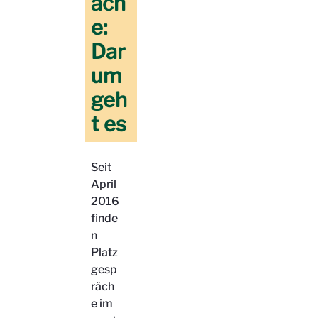
äch
e:
Dar
um
geh
t es
Seit
April
2016
finde
n
Platz
gesp
räch
e im