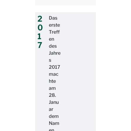
2
Das
erste
0
Treff
1
en
7
des
Jahre
s
2017
mac
hte
am
28.
Janu
ar
dem
Nam
en