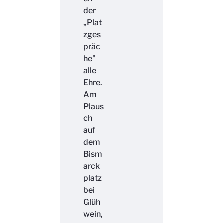
der
„Plat
zges
präc
he"
alle
Ehre.
Am
Plaus
ch
auf
dem
Bism
arck
platz
bei
Glüh
wein,