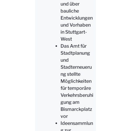
und über
bauliche
Entwicklungen
und Vorhaben
in Stuttgart-
West
Das Amt für
Stadtplanung
und
Stadterneueru
ng stellte
Möglichkeiten
für temporäre
Verkehrsberuhi
gung am
Bismarckplatz
vor
Ideensammlun
g zur