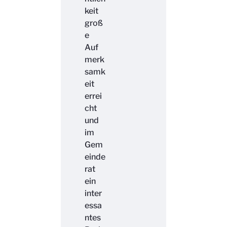
keit
groß
e
Auf
merk
samk
eit
errei
cht
und
im
Gem
einde
rat
ein
inter
essa
ntes