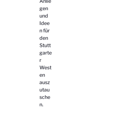
Anlie
gen
und
Idee
n für
den
Stutt
garte
r
West
en
ausz
utau
sche
n.