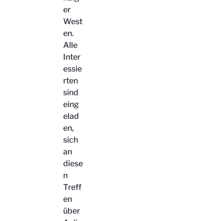
er
West
en.
Alle
Inter
essie
rten
sind
eing
elad
en,
sich
an
diese
n
Treff
en
über