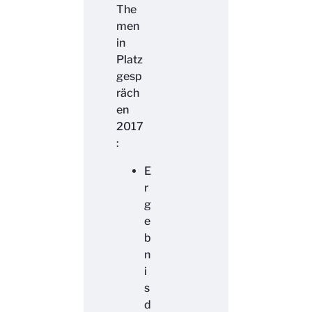
The
men
in
Platz
gesp
räch
en
2017
:
E
r
g
e
b
n
i
s
d