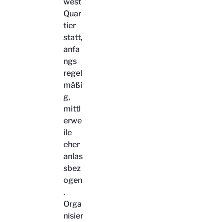
west
Quar
tier
statt,
anfa
ngs
regel
mäßi
g,
mittl
erwe
ile
eher
anlas
sbez
ogen
.
Orga
nisier