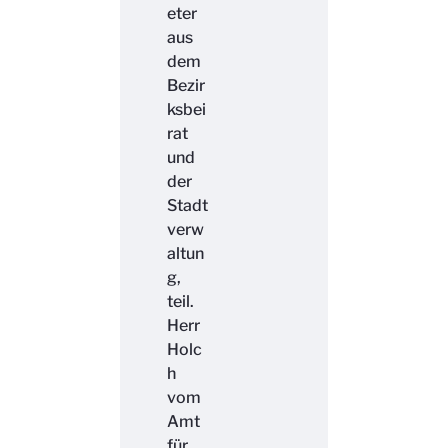
eter
aus
dem
Bezir
ksbei
rat
und
der
Stadt
verw
altun
g,
teil.
Herr
Holc
h
vom
Amt
für