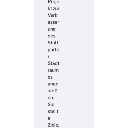
Proje
kt zur
Verb
esser
ung
des
Stutt
garte
r
Stadt
raum
es
ange
stoß
en.
Sie
stellt
e
Ziele,