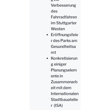
Verbesserung
des
Fahrradfahren
im Stuttgarter
Westen
Eröffnungsfeie
r des Parks am
Gesundheitsa
mt
Konkretisierun
g einiger
Planungselem
ente in
Zusammenarb
eit mit dem
Internationalen
Stadtbauatelie
r (ISA)