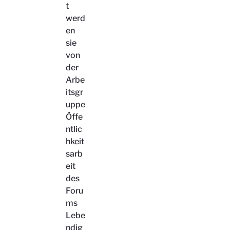
t
werd
en
sie
von
der
Arbe
itsgr
uppe
Öffe
ntlic
hkeit
sarb
eit
des
Foru
ms
Lebe
ndig