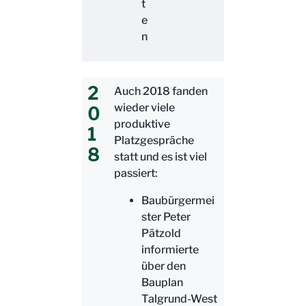
t
e
n
2
Auch 2018 fanden
wieder viele
0
produktive
1
Platzgespräche
8
statt und es ist viel
passiert:
Baubürgermei
ster Peter
Pätzold
informierte
über den
Bauplan
Talgrund-West