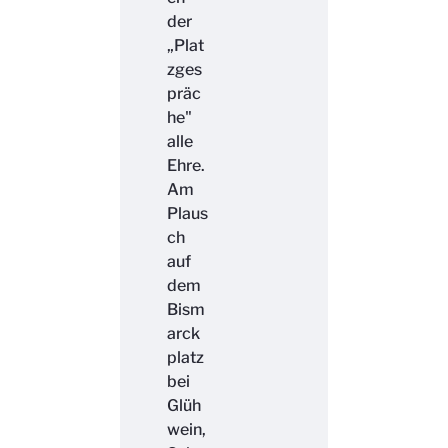
der
„Plat
zges
präc
he"
alle
Ehre.
Am
Plaus
ch
auf
dem
Bism
arck
platz
bei
Glüh
wein,