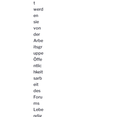
t
werd
en
sie
von
der
Arbe
itsgr
uppe
Öffe
ntlic
hkeit
sarb
eit
des
Foru
ms
Lebe
ndig