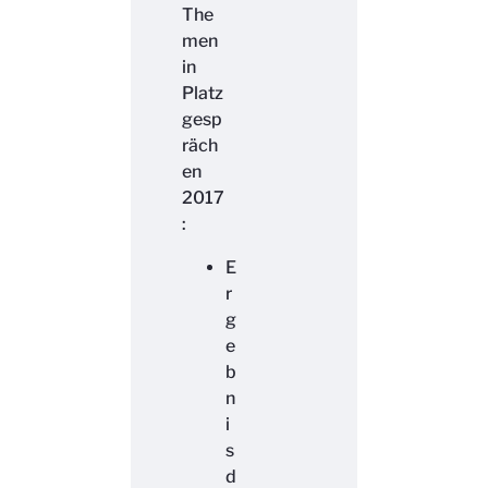
The
men
in
Platz
gesp
räch
en
2017
:
E
r
g
e
b
n
i
s
d