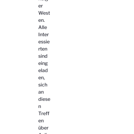
er
West
en.
Alle
Inter
essie
rten
sind
eing
elad
en,
sich
an
diese
n
Treff
en
über