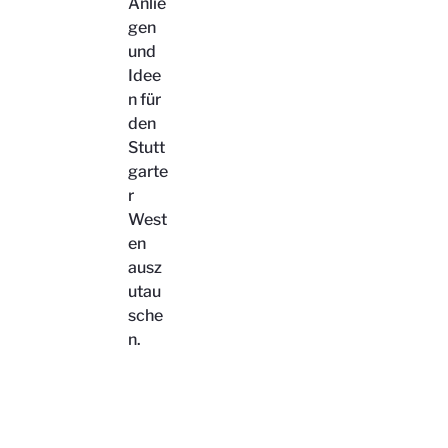
Anlie
gen
und
Idee
n für
den
Stutt
garte
r
West
en
ausz
utau
sche
n.