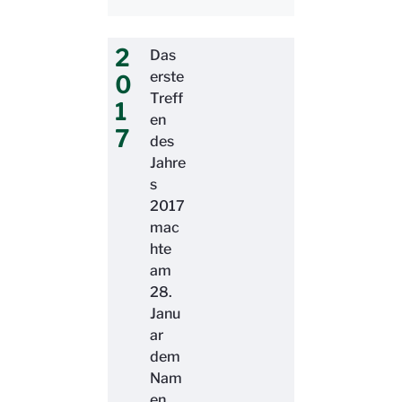
2
Das
erste
0
Treff
1
en
7
des
Jahre
s
2017
mac
hte
am
28.
Janu
ar
dem
Nam
en