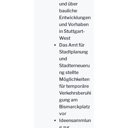
und über
bauliche
Entwicklungen
und Vorhaben
in Stuttgart-
West
Das Amt für
Stadtplanung
und
Stadterneueru
ng stellte
Möglichkeiten
für temporäre
Verkehrsberuhi
gung am
Bismarckplatz
vor
Ideensammlun
g zur