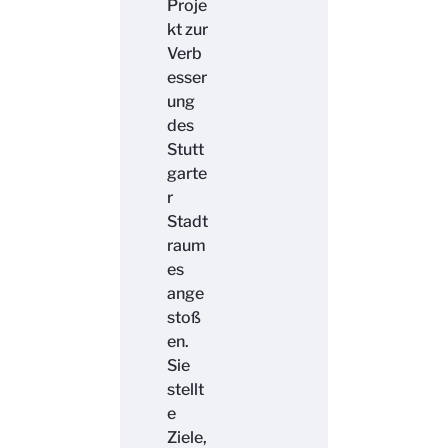
Proje
kt zur
Verb
esser
ung
des
Stutt
garte
r
Stadt
raum
es
ange
stoß
en.
Sie
stellt
e
Ziele,