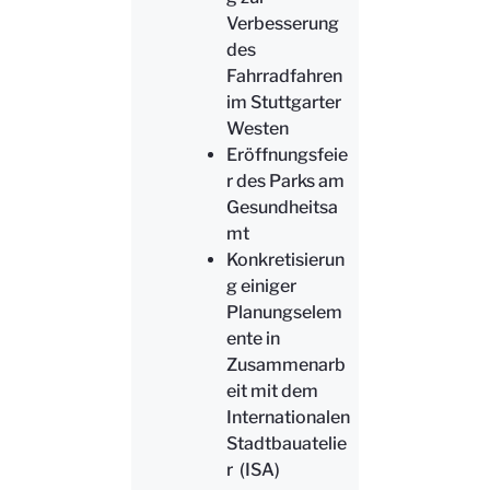
Verbesserung
des
Fahrradfahren
im Stuttgarter
Westen
Eröffnungsfeie
r des Parks am
Gesundheitsa
mt
Konkretisierun
g einiger
Planungselem
ente in
Zusammenarb
eit mit dem
Internationalen
Stadtbauatelie
r (ISA)