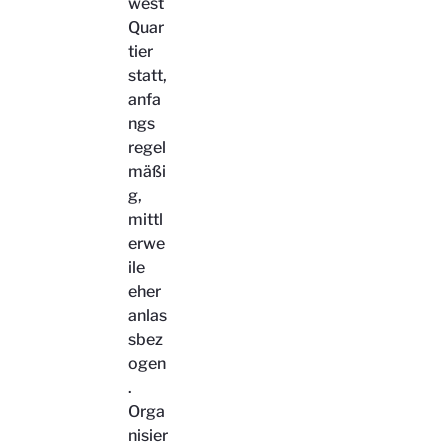
west
Quar
tier
statt,
anfa
ngs
regel
mäßi
g,
mittl
erwe
ile
eher
anlas
sbez
ogen
.
Orga
nisier