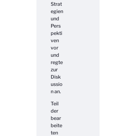
Strat
egien
und
Pers
pekti
ven
vor
und
regte
zur
Disk
ussio
n an.
Teil
der
bear
beite
ten