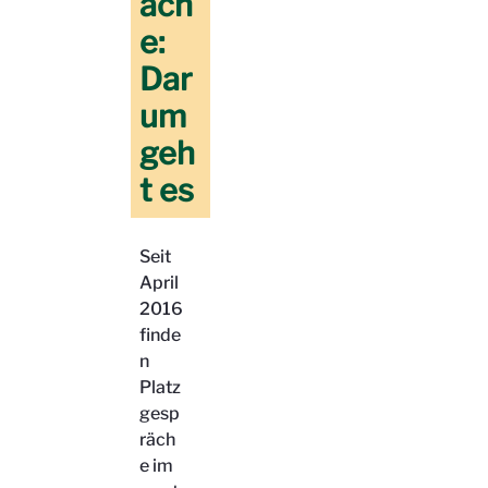
äch
e:
Dar
um
geh
t es
Seit
April
2016
finde
n
Platz
gesp
räch
e im