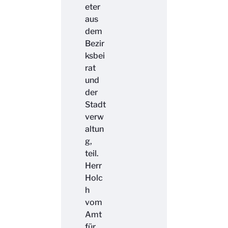
eter
aus
dem
Bezir
ksbei
rat
und
der
Stadt
verw
altun
g,
teil.
Herr
Holc
h
vom
Amt
für