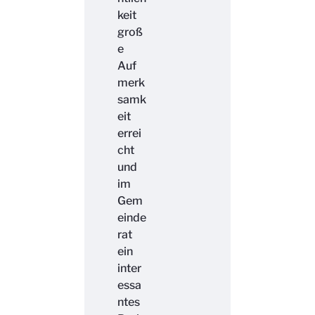
keit
groß
e
Auf
merk
samk
eit
errei
cht
und
im
Gem
einde
rat
ein
inter
essa
ntes