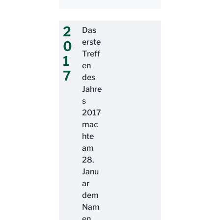
2
Das
erste
0
Treff
1
en
7
des
Jahre
s
2017
mac
hte
am
28.
Janu
ar
dem
Nam
en