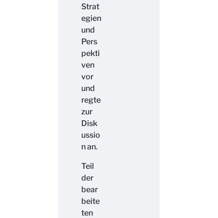
Strat
egien
und
Pers
pekti
ven
vor
und
regte
zur
Disk
ussio
n an.
Teil
der
bear
beite
ten