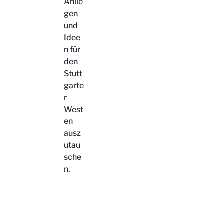
Anlie
gen
und
Idee
n für
den
Stutt
garte
r
West
en
ausz
utau
sche
n.