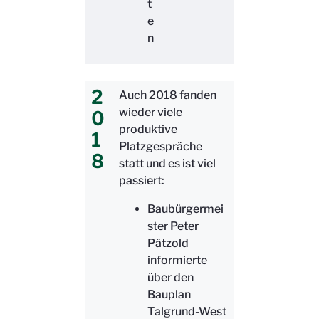
t
e
n
2
Auch 2018 fanden
wieder viele
0
produktive
1
Platzgespräche
8
statt und es ist viel
passiert:
Baubürgermei
ster Peter
Pätzold
informierte
über den
Bauplan
Talgrund-West