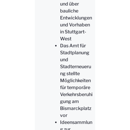
und über
bauliche
Entwicklungen
und Vorhaben
in Stuttgart-
West
Das Amt für
Stadtplanung
und
Stadterneueru
ng stellte
Möglichkeiten
für temporäre
Verkehrsberuhi
gung am
Bismarckplatz
vor
Ideensammlun
g zur