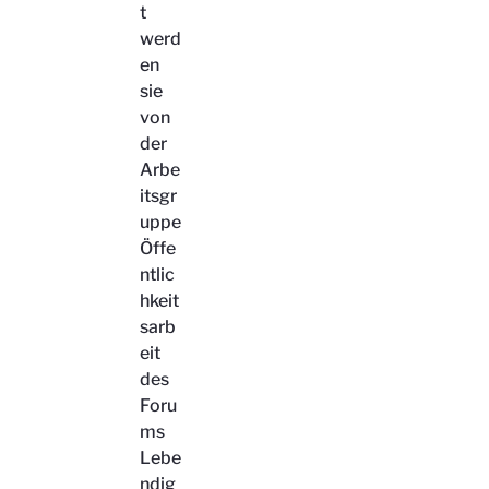
t
werd
en
sie
von
der
Arbe
itsgr
uppe
Öffe
ntlic
hkeit
sarb
eit
des
Foru
ms
Lebe
ndig