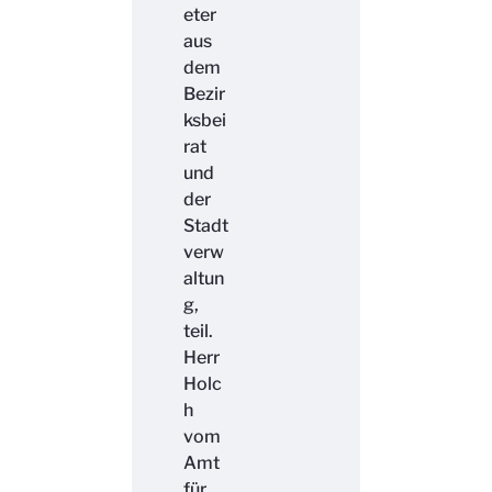
eter
aus
dem
Bezir
ksbei
rat
und
der
Stadt
verw
altun
g,
teil.
Herr
Holc
h
vom
Amt
für