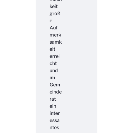
keit
groß
e
Auf
merk
samk
eit
errei
cht
und
im
Gem
einde
rat
ein
inter
essa
ntes