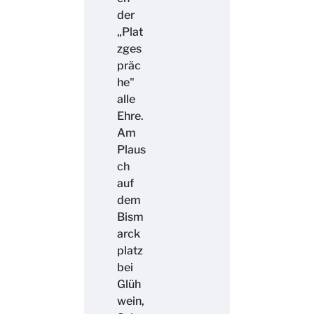
der
„Plat
zges
präc
he"
alle
Ehre.
Am
Plaus
ch
auf
dem
Bism
arck
platz
bei
Glüh
wein,