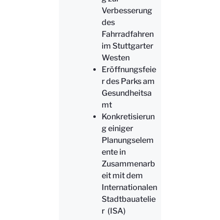
Verbesserung
des
Fahrradfahren
im Stuttgarter
Westen
Eröffnungsfeie
r des Parks am
Gesundheitsa
mt
Konkretisierun
g einiger
Planungselem
ente in
Zusammenarb
eit mit dem
Internationalen
Stadtbauatelie
r (ISA)