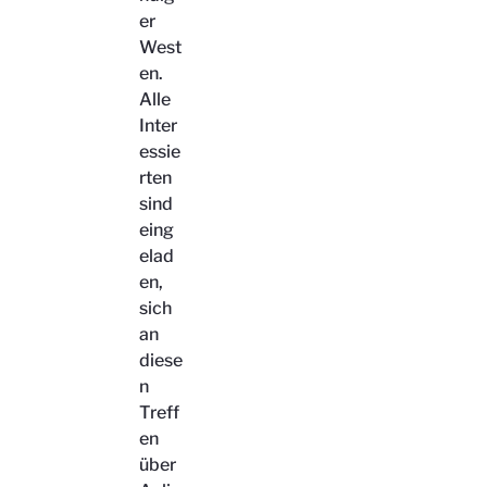
er
West
en.
Alle
Inter
essie
rten
sind
eing
elad
en,
sich
an
diese
n
Treff
en
über