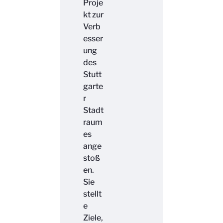
Proje
kt zur
Verb
esser
ung
des
Stutt
garte
r
Stadt
raum
es
ange
stoß
en.
Sie
stellt
e
Ziele,