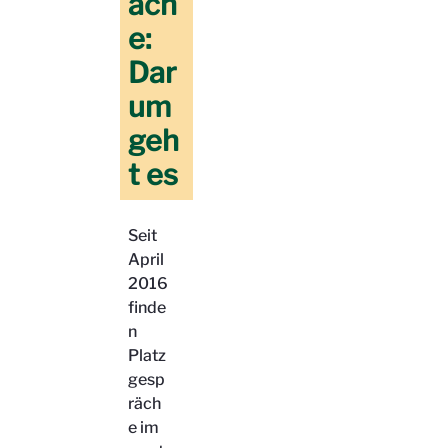
äch
e:
Dar
um
geh
t es
Seit
April
2016
finde
n
Platz
gesp
räch
e im