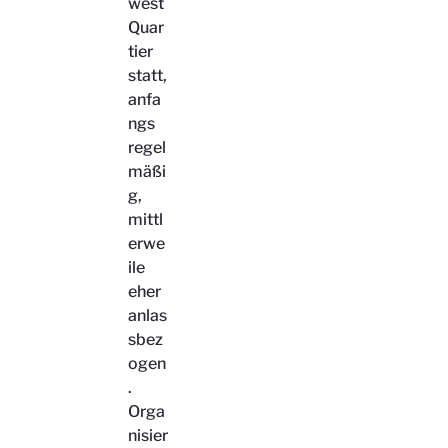
west
Quar
tier
statt,
anfa
ngs
regel
mäßi
g,
mittl
erwe
ile
eher
anlas
sbez
ogen
.
Orga
nisier