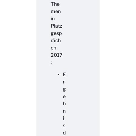
The
men
in
Platz
gesp
räch
en
2017
:
E
r
g
e
b
n
i
s
d