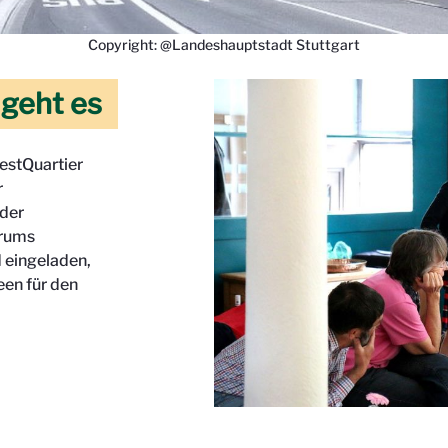
Copyright: @Landeshauptstadt Stuttgart
 geht es
estQuartier
r
 der
orums
d eingeladen,
een für den