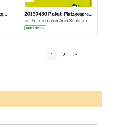
20180202 Protokoll 20. Platzgespräche FLW. .pdf
20160430 Plakat_Platzgespraeche_A5_mail.pdf
vor 5 Jahren von Anni Schlumberger
vor 5 Jahren von Anni Schlumberger
GENEHMIGT
1
2
3
Seite
Seite
Seite