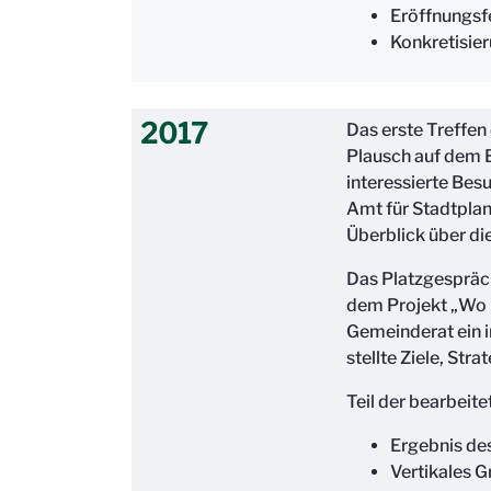
Eröffnungsf
Konkretisie
2017
Das erste Treffe
Plausch auf dem 
interessierte Bes
Amt für Stadtpla
Überblick über di
Das Platzgespräch
dem Projekt „Wo i
Gemeinderat ein i
stellte Ziele, Str
Teil der bearbeit
Ergebnis de
Vertikales G