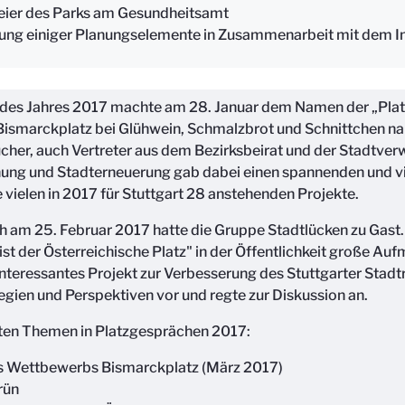
eier des Parks am Gesundheitsamt
rung einiger Planungselemente in Zusammenarbeit mit dem In
n des Jahres 2017 machte am 28. Januar dem Namen der „Plat
Bismarckplatz bei Glühwein, Schmalzbrot und Schnittchen n
ucher, auch Vertreter aus dem Bezirksbeirat und der Stadtverw
nung und Stadterneuerung gab dabei einen spannenden und 
e vielen in 2017 für Stuttgart 28 anstehenden Projekte.
 am 25. Februar 2017 hatte die Gruppe Stadtlücken zu Gast. 
st der Österreichische Platz" in der Öffentlichkeit große Au
nteressantes Projekt zur Verbesserung des Stuttgarter Stad
ategien und Perspektiven vor und regte zur Diskussion an.
eten Themen in Platzgesprächen 2017:
s Wettbewerbs Bismarckplatz (März 2017)
rün