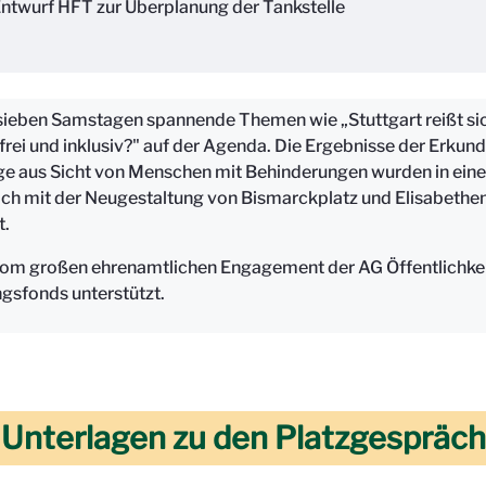
ntwurf HFT zur Überplanung der Tankstelle
ieben Samstagen spannende Themen wie „Stuttgart reißt sic
frei und inklusiv?" auf der Agenda. Die Ergebnisse der Erku
ge aus Sicht von Menschen mit Behinderungen wurden in eine
sich mit der Neugestaltung von Bismarckplatz und Elisabethe
t.
vom großen ehrenamtlichen Engagement der AG Öffentlichkeits
gsfonds unterstützt.
d Unterlagen zu den Platzgespräc