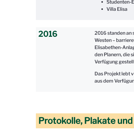
Studenten-E
Villa Elisa
2016
2016 standen an s
Westen – barriere
Elisabethen-Anla
den Planern, die 
Verfügung gestell
Das Projekt lebt 
aus dem Verfügun
Protokolle, Plakate un