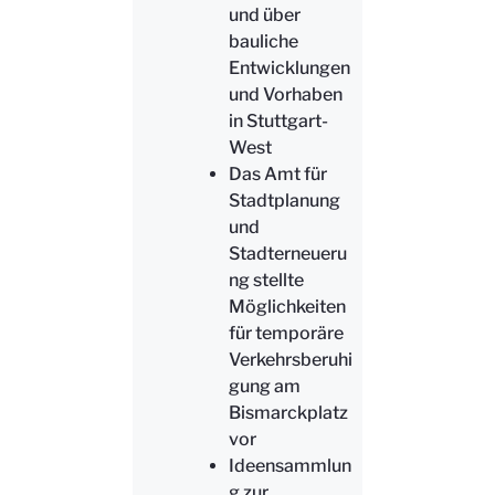
und über
bauliche
Entwicklungen
und Vorhaben
in Stuttgart-
West
Das Amt für
Stadtplanung
und
Stadterneueru
ng stellte
Möglichkeiten
für temporäre
Verkehrsberuhi
gung am
Bismarckplatz
vor
Ideensammlun
g zur