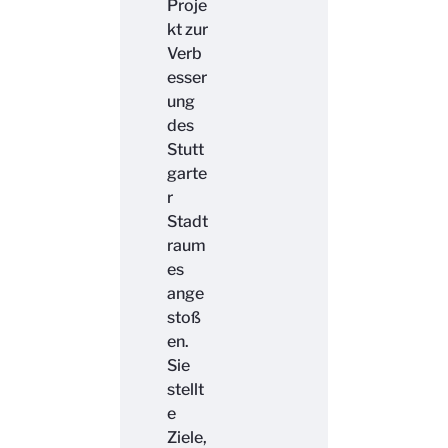
Proje
kt zur
Verb
esser
ung
des
Stutt
garte
r
Stadt
raum
es
ange
stoß
en.
Sie
stellt
e
Ziele,