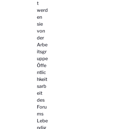
t
werd
en
sie
von
der
Arbe
itsgr
uppe
Öffe
ntlic
hkeit
sarb
eit
des
Foru
ms
Lebe
ndig