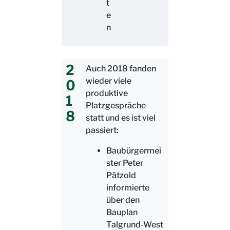
t
e
n
2
Auch 2018 fanden
wieder viele
0
produktive
1
Platzgespräche
8
statt und es ist viel
passiert:
Baubürgermei
ster Peter
Pätzold
informierte
über den
Bauplan
Talgrund-West