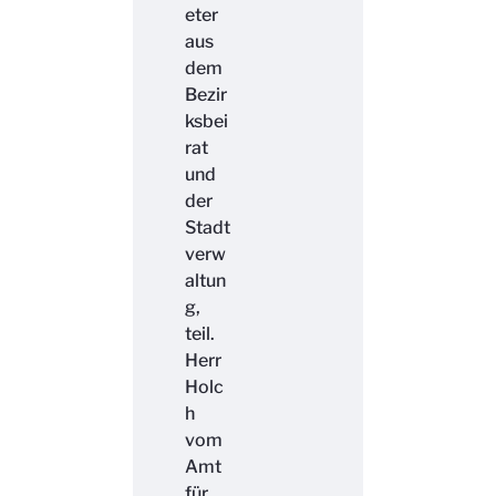
eter
aus
dem
Bezir
ksbei
rat
und
der
Stadt
verw
altun
g,
teil.
Herr
Holc
h
vom
Amt
für