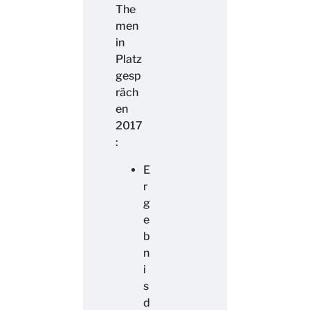
The
men
in
Platz
gesp
räch
en
2017
:
E
r
g
e
b
n
i
s
d