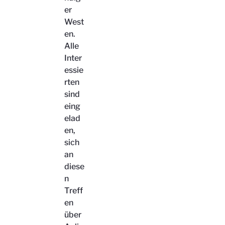
er
West
en.
Alle
Inter
essie
rten
sind
eing
elad
en,
sich
an
diese
n
Treff
en
über