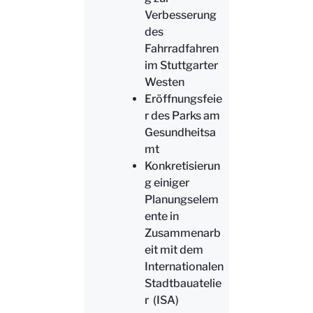
Verbesserung
des
Fahrradfahren
im Stuttgarter
Westen
Eröffnungsfeie
r des Parks am
Gesundheitsa
mt
Konkretisierun
g einiger
Planungselem
ente in
Zusammenarb
eit mit dem
Internationalen
Stadtbauatelie
r (ISA)