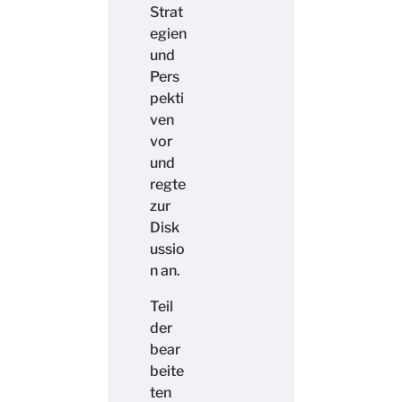
Strat
egien
und
Pers
pekti
ven
vor
und
regte
zur
Disk
ussio
n an.
Teil
der
bear
beite
ten