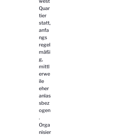
west
Quar
tier
statt,
anfa
ngs
regel
mäßi
g,
mittl
erwe
ile
eher
anlas
sbez
ogen
.
Orga
nisier