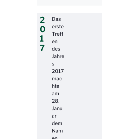
2
Das
erste
0
Treff
1
en
7
des
Jahre
s
2017
mac
hte
am
28.
Janu
ar
dem
Nam
en