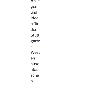
Anlie
gen
und
Idee
n für
den
Stutt
garte
r
West
en
ausz
utau
sche
n.