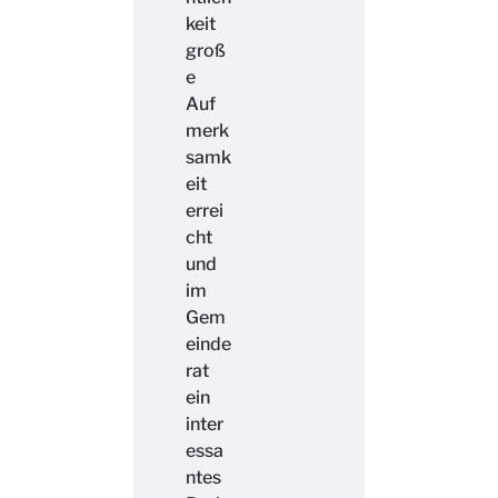
keit
groß
e
Auf
merk
samk
eit
errei
cht
und
im
Gem
einde
rat
ein
inter
essa
ntes