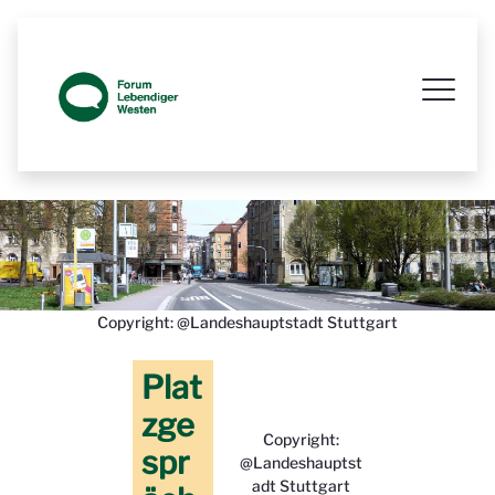
Icon Sammlung - Prozessbegleitende 
Copyright: @Landeshauptstadt Stuttgart
Plat
zge
Copyright:
spr
@Landeshauptst
adt Stuttgart