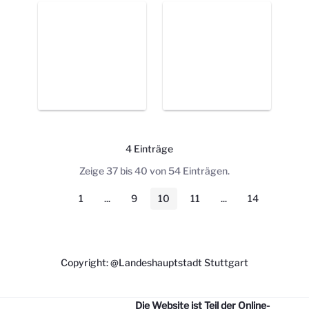
4 Einträge
Pro Seite
Zeige 37 bis 40 von 54 Einträgen.
1
...
9
10
11
...
14
Seite
Zwischenseiten
Seite
Seite
Seite
Zwischenseiten
Seite
Copyright: @Landeshauptstadt Stuttgart
Die Website ist Teil der Online-