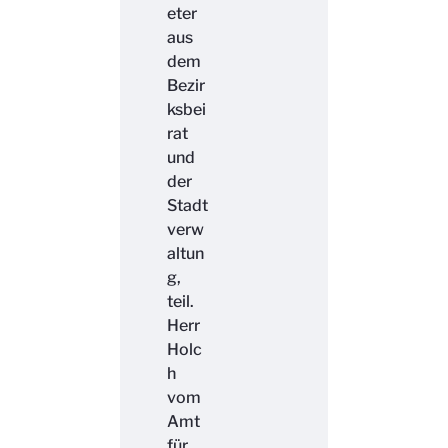
eter
aus
dem
Bezir
ksbei
rat
und
der
Stadt
verw
altun
g,
teil.
Herr
Holc
h
vom
Amt
für