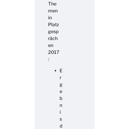
The
men
in
Platz
gesp
räch
en
2017
:
E
r
g
e
b
n
i
s
d