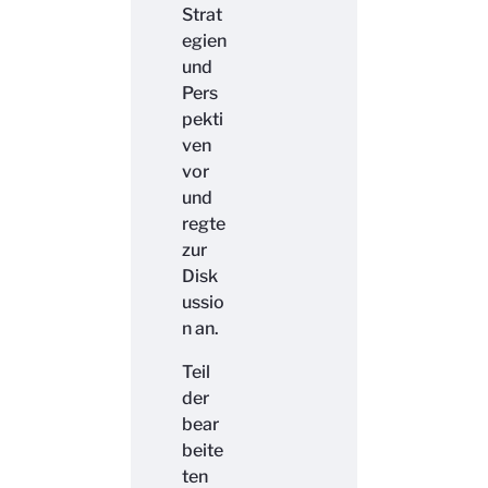
Strat
egien
und
Pers
pekti
ven
vor
und
regte
zur
Disk
ussio
n an.
Teil
der
bear
beite
ten