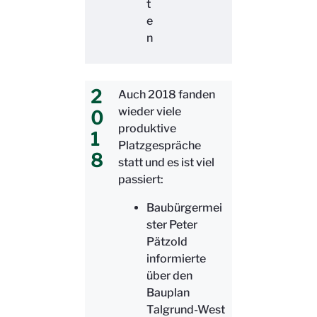
t
e
n
2
Auch 2018 fanden
wieder viele
0
produktive
1
Platzgespräche
8
statt und es ist viel
passiert:
Baubürgermei
ster Peter
Pätzold
informierte
über den
Bauplan
Talgrund-West