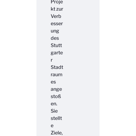
Proje
kt zur
Verb
esser
ung
des
Stutt
garte
r
Stadt
raum
es
ange
stoß
en.
Sie
stellt
e
Ziele,