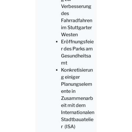
Verbesserung
des
Fahrradfahren
im Stuttgarter
Westen
Eröffnungsfeie
r des Parks am
Gesundheitsa
mt
Konkretisierun
g einiger
Planungselem
ente in
Zusammenarb
eit mit dem
Internationalen
Stadtbauatelie
r (ISA)