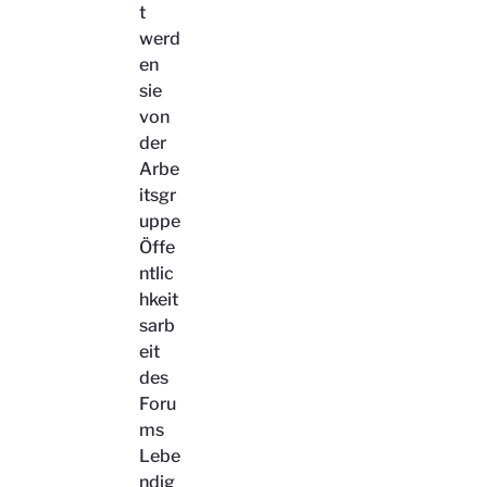
t
werd
en
sie
von
der
Arbe
itsgr
uppe
Öffe
ntlic
hkeit
sarb
eit
des
Foru
ms
Lebe
ndig