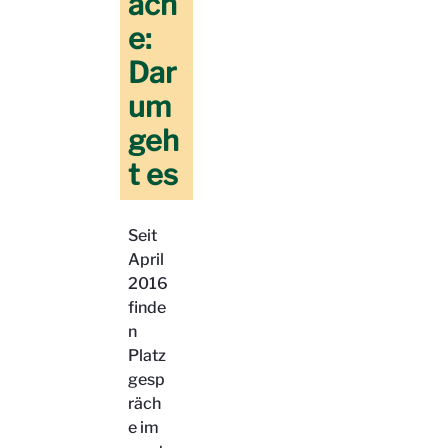
äch
e:
Dar
um
geh
t es
Seit
April
2016
finde
n
Platz
gesp
räch
e im