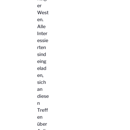
er
West
en.
Alle
Inter
essie
rten
sind
eing
elad
en,
sich
an
diese
n
Treff
en
über