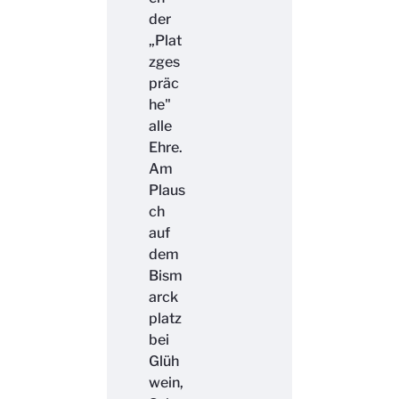
der
„Plat
zges
präc
he"
alle
Ehre.
Am
Plaus
ch
auf
dem
Bism
arck
platz
bei
Glüh
wein,