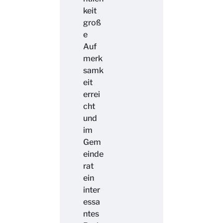
keit
groß
e
Auf
merk
samk
eit
errei
cht
und
im
Gem
einde
rat
ein
inter
essa
ntes