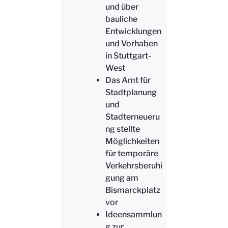
und über
bauliche
Entwicklungen
und Vorhaben
in Stuttgart-
West
Das Amt für
Stadtplanung
und
Stadterneueru
ng stellte
Möglichkeiten
für temporäre
Verkehrsberuhi
gung am
Bismarckplatz
vor
Ideensammlun
g zur