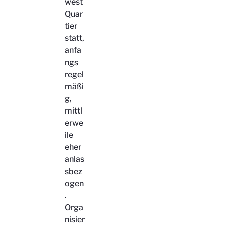
west
Quar
tier
statt,
anfa
ngs
regel
mäßi
g,
mittl
erwe
ile
eher
anlas
sbez
ogen
.
Orga
nisier