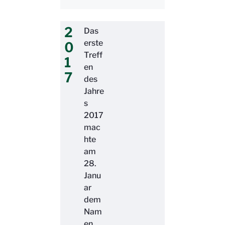
2
Das
erste
0
Treff
1
en
7
des
Jahre
s
2017
mac
hte
am
28.
Janu
ar
dem
Nam
en