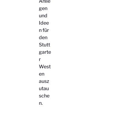
Anlie
gen
und
Idee
n für
den
Stutt
garte
r
West
en
ausz
utau
sche
n.