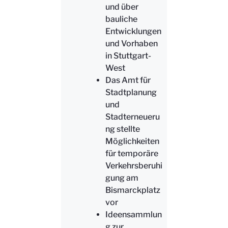
und über
bauliche
Entwicklungen
und Vorhaben
in Stuttgart-
West
Das Amt für
Stadtplanung
und
Stadterneueru
ng stellte
Möglichkeiten
für temporäre
Verkehrsberuhi
gung am
Bismarckplatz
vor
Ideensammlun
g zur