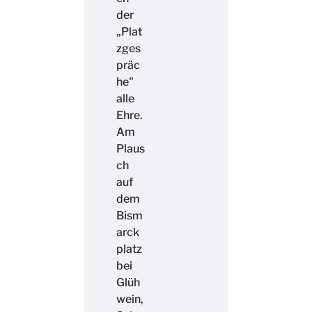
der
„Plat
zges
präc
he"
alle
Ehre.
Am
Plaus
ch
auf
dem
Bism
arck
platz
bei
Glüh
wein,