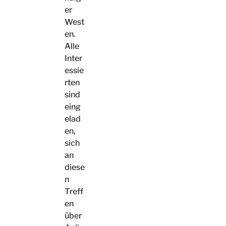
er
West
en.
Alle
Inter
essie
rten
sind
eing
elad
en,
sich
an
diese
n
Treff
en
über