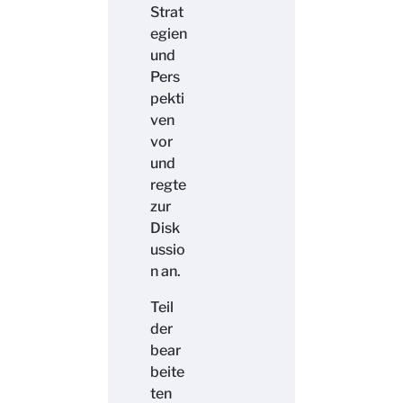
Strat
egien
und
Pers
pekti
ven
vor
und
regte
zur
Disk
ussio
n an.
Teil
der
bear
beite
ten