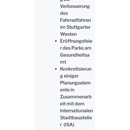
Verbesserung
des
Fahrradfahren
im Stuttgarter
Westen
Eröffnungsfeie
r des Parks am
Gesundheitsa
mt
Konkretisierun
g einiger
Planungselem
ente in
Zusammenarb
eit mit dem
Internationalen
Stadtbauatelie
r (ISA)