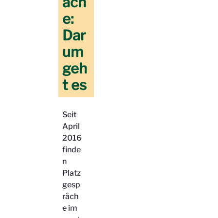
äch
e:
Dar
um
geh
t es
Seit
April
2016
finde
n
Platz
gesp
räch
e im