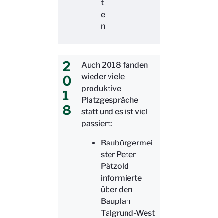
t
e
n
2
Auch 2018 fanden
wieder viele
0
produktive
1
Platzgespräche
8
statt und es ist viel
passiert:
Baubürgermei
ster Peter
Pätzold
informierte
über den
Bauplan
Talgrund-West