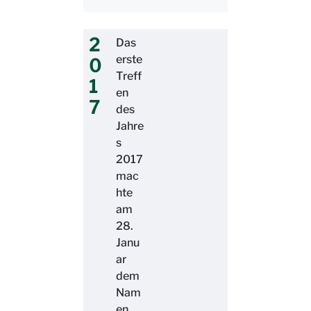
2
Das
erste
0
Treff
1
en
7
des
Jahre
s
2017
mac
hte
am
28.
Janu
ar
dem
Nam
en