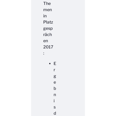
The
men
in
Platz
gesp
räch
en
2017
:
E
r
g
e
b
n
i
s
d