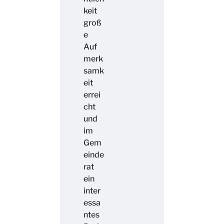
keit
groß
e
Auf
merk
samk
eit
errei
cht
und
im
Gem
einde
rat
ein
inter
essa
ntes