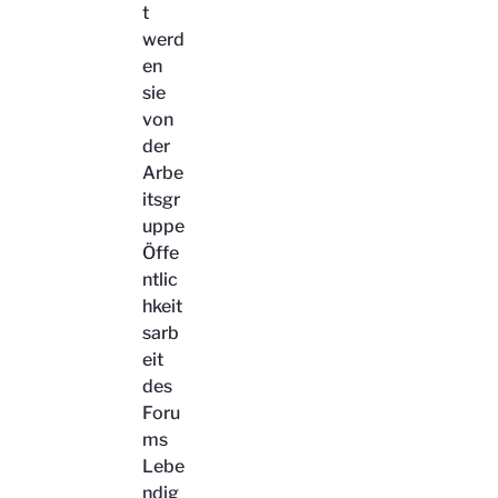
t
werd
en
sie
von
der
Arbe
itsgr
uppe
Öffe
ntlic
hkeit
sarb
eit
des
Foru
ms
Lebe
ndig