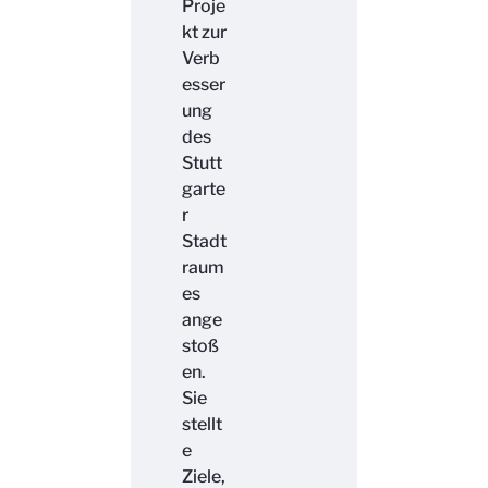
Proje
kt zur
Verb
esser
ung
des
Stutt
garte
r
Stadt
raum
es
ange
stoß
en.
Sie
stellt
e
Ziele,