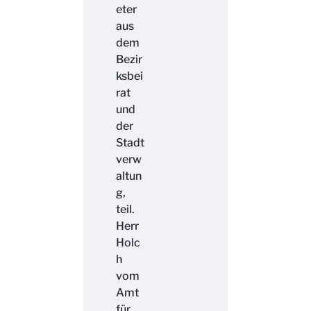
eter
aus
dem
Bezir
ksbei
rat
und
der
Stadt
verw
altun
g,
teil.
Herr
Holc
h
vom
Amt
für