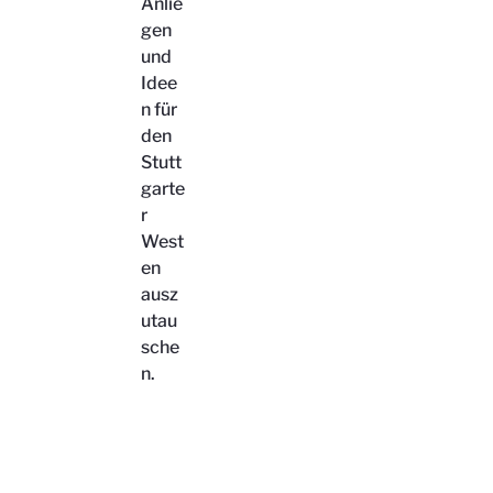
Anlie
gen
und
Idee
n für
den
Stutt
garte
r
West
en
ausz
utau
sche
n.