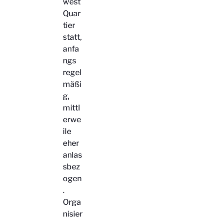
west
Quar
tier
statt,
anfa
ngs
regel
mäßi
g,
mittl
erwe
ile
eher
anlas
sbez
ogen
.
Orga
nisier