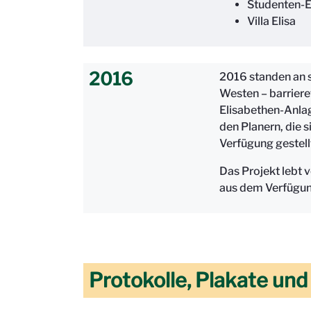
Studenten-E
Villa Elisa
2016
2016 standen an s
Westen – barriere
Elisabethen-Anla
den Planern, die 
Verfügung gestell
Das Projekt lebt 
aus dem Verfügun
Protokolle, Plakate un