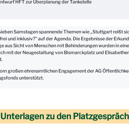
ntwurf HFT zur Überplanung der Tankstelle
ieben Samstagen spannende Themen wie „Stuttgart reißt sic
frei und inklusiv?" auf der Agenda. Die Ergebnisse der Erku
ge aus Sicht von Menschen mit Behinderungen wurden in eine
sich mit der Neugestaltung von Bismarckplatz und Elisabethe
t.
vom großen ehrenamtlichen Engagement der AG Öffentlichkeits
gsfonds unterstützt.
d Unterlagen zu den Platzgespräc