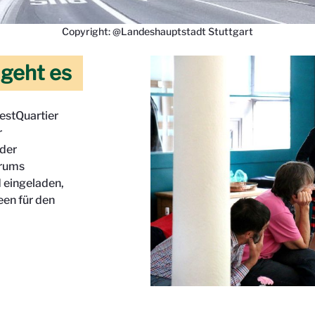
Copyright: @Landeshauptstadt Stuttgart
 geht es
estQuartier
r
 der
orums
d eingeladen,
een für den