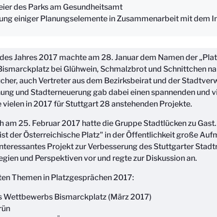
eier des Parks am Gesundheitsamt
rung einiger Planungselemente in Zusammenarbeit mit dem In
n des Jahres 2017 machte am 28. Januar dem Namen der „Plat
Bismarckplatz bei Glühwein, Schmalzbrot und Schnittchen n
ucher, auch Vertreter aus dem Bezirksbeirat und der Stadtverw
nung und Stadterneuerung gab dabei einen spannenden und 
e vielen in 2017 für Stuttgart 28 anstehenden Projekte.
 am 25. Februar 2017 hatte die Gruppe Stadtlücken zu Gast. 
st der Österreichische Platz" in der Öffentlichkeit große Au
nteressantes Projekt zur Verbesserung des Stuttgarter Stad
ategien und Perspektiven vor und regte zur Diskussion an.
eten Themen in Platzgesprächen 2017:
s Wettbewerbs Bismarckplatz (März 2017)
rün