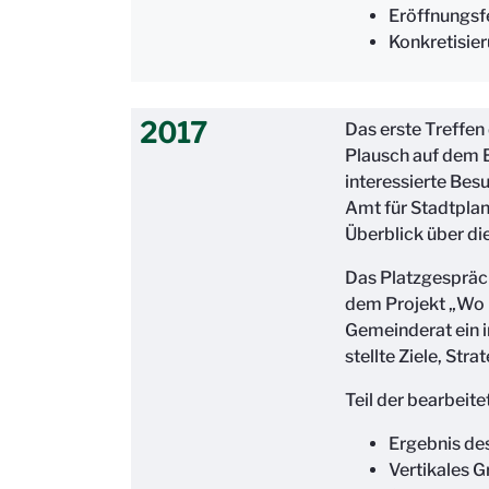
Eröffnungsf
Konkretisie
2017
Das erste Treffe
Plausch auf dem 
interessierte Bes
Amt für Stadtpla
Überblick über di
Das Platzgespräch
dem Projekt „Wo i
Gemeinderat ein i
stellte Ziele, Str
Teil der bearbeit
Ergebnis de
Vertikales G