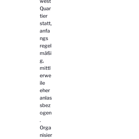
west
Quar
tier
statt,
anfa
ngs
regel
mäßi
g,
mittl
erwe
ile
eher
anlas
sbez
ogen
.
Orga
nisier