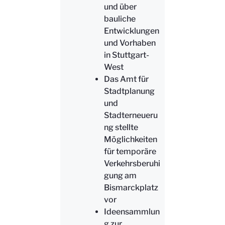
und über
bauliche
Entwicklungen
und Vorhaben
in Stuttgart-
West
Das Amt für
Stadtplanung
und
Stadterneueru
ng stellte
Möglichkeiten
für temporäre
Verkehrsberuhi
gung am
Bismarckplatz
vor
Ideensammlun
g zur