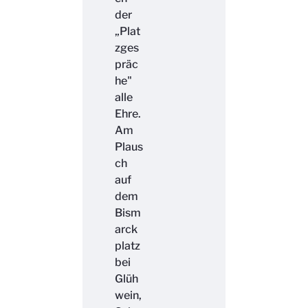
der
„Plat
zges
präc
he"
alle
Ehre.
Am
Plaus
ch
auf
dem
Bism
arck
platz
bei
Glüh
wein,