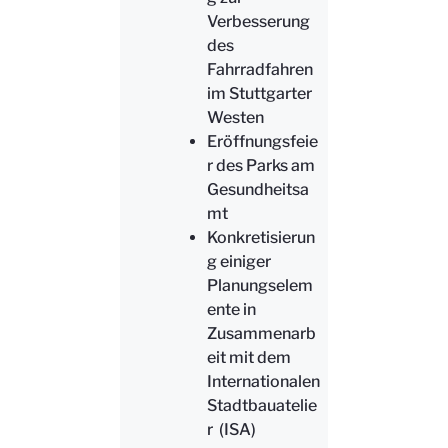
Verbesserung
des
Fahrradfahren
im Stuttgarter
Westen
Eröffnungsfeie
r des Parks am
Gesundheitsa
mt
Konkretisierun
g einiger
Planungselem
ente in
Zusammenarb
eit mit dem
Internationalen
Stadtbauatelie
r (ISA)