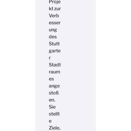
Proje
kt zur
Verb
esser
ung
des
Stutt
garte
r
Stadt
raum
es
ange
stoß
en.
Sie
stellt
e
Ziele,