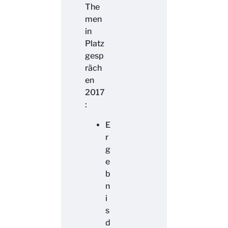
The
men
in
Platz
gesp
räch
en
2017
:
E
r
g
e
b
n
i
s
d