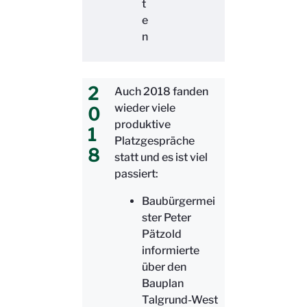
t
e
n
2
Auch 2018 fanden
wieder viele
0
produktive
1
Platzgespräche
8
statt und es ist viel
passiert:
Baubürgermei
ster Peter
Pätzold
informierte
über den
Bauplan
Talgrund-West