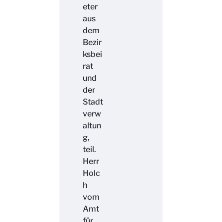
eter
aus
dem
Bezir
ksbei
rat
und
der
Stadt
verw
altun
g,
teil.
Herr
Holc
h
vom
Amt
für