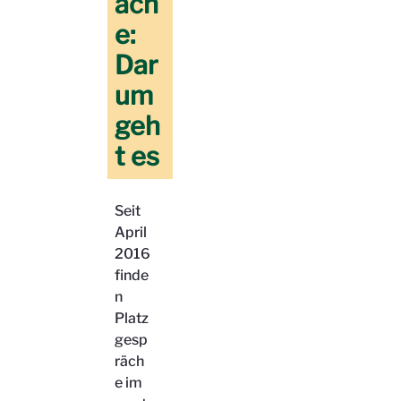
äch
e:
Dar
um
geh
t es
Seit
April
2016
finde
n
Platz
gesp
räch
e im