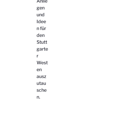
Anlie
gen
und
Idee
n für
den
Stutt
garte
r
West
en
ausz
utau
sche
n.