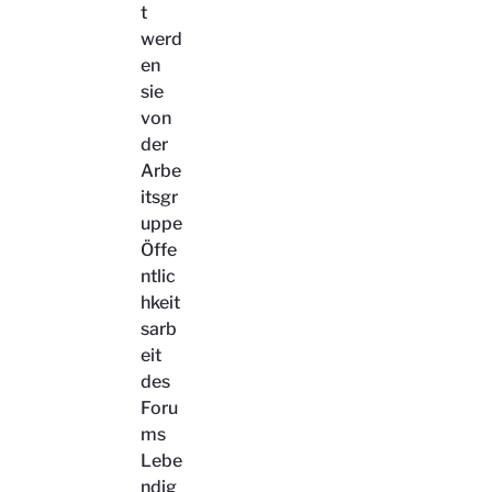
t
werd
en
sie
von
der
Arbe
itsgr
uppe
Öffe
ntlic
hkeit
sarb
eit
des
Foru
ms
Lebe
ndig