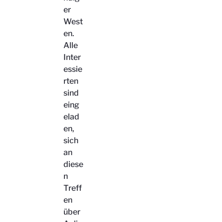
er
West
en.
Alle
Inter
essie
rten
sind
eing
elad
en,
sich
an
diese
n
Treff
en
über