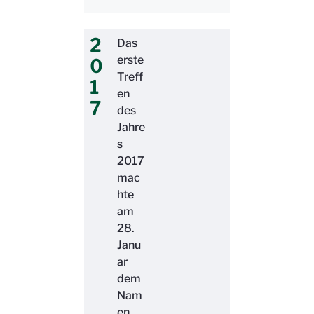
2
Das
erste
0
Treff
1
en
7
des
Jahre
s
2017
mac
hte
am
28.
Janu
ar
dem
Nam
en