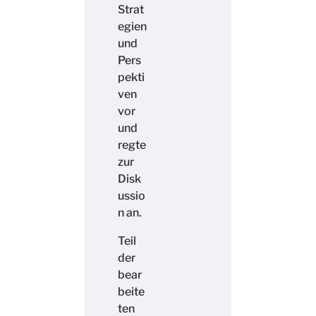
Strat
egien
und
Pers
pekti
ven
vor
und
regte
zur
Disk
ussio
n an.
Teil
der
bear
beite
ten