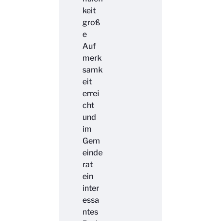
keit
groß
e
Auf
merk
samk
eit
errei
cht
und
im
Gem
einde
rat
ein
inter
essa
ntes